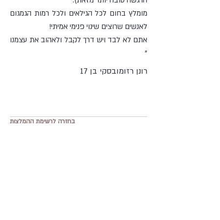
הרגשה טובה יותר מזאת).
מומלץ בחום לכל הגילאים ולכל רמות הגמגום
לאנשים שרוצים שינוי פנימי אמיתי!
אתם לא לבד ויש דרך לקבל ולאהוב את עצמנו
"
רונן רזומובסקי בן 17
בחזרה לרשימת ההמלצות
Kadima Zoran, Israel
רחוב עמק החולה 25 קדימה
erangold1122@gmail.com
054-498-0816