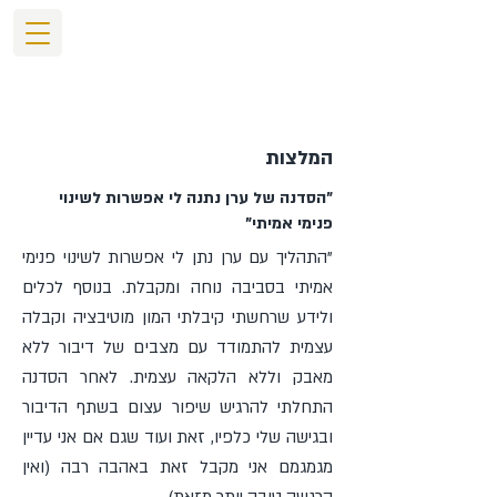
המרכז הישראלי להתמודדות עם מציאות הגמגום
בגישת IBSR stuttering
המלצות
"הסדנה של ערן נתנה לי אפשרות לשינוי
פנימי אמיתי"
"התהליך עם ערן נתן לי אפשרות לשינוי פנימי
אמיתי בסביבה נוחה ומקבלת. בנוסף לכלים
ולידע שרחשתי קיבלתי המון מוטיבציה וקבלה
עצמית להתמודד עם מצבים של דיבור ללא
מאבק וללא הלקאה עצמית. לאחר הסדנה
התחלתי להרגיש שיפור עצום בשתף הדיבור
ובגישה שלי כלפיו, זאת ועוד שגם אם אני עדיין
מגמגמם אני מקבל זאת באהבה רבה (ואין